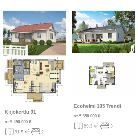
Ecohelmi 105 Trendi
Kirjokerttu 91
от 5 358 000 ₽
от 5 490 000 ₽
2
89.3 м
3
2
91.5 м
2