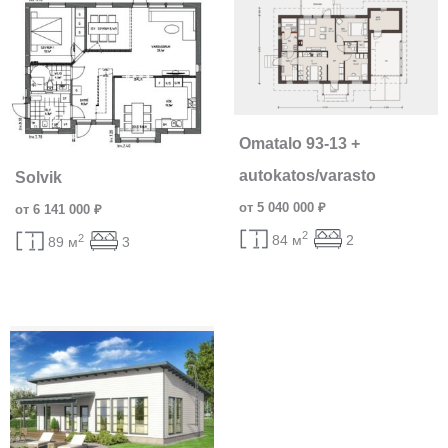
Omatalo 93-13 +
autokatos/varasto
Solvik
от 5 040 000 ₽
от 6 141 000 ₽
2
84 м
2
2
89 м
3