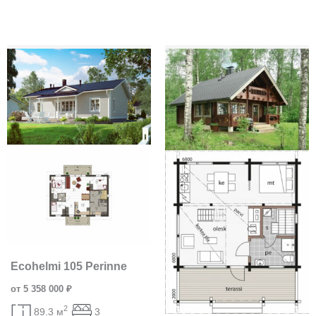
Ecohelmi 105 Perinne
от 5 358 000 ₽
2
89.3 м
3