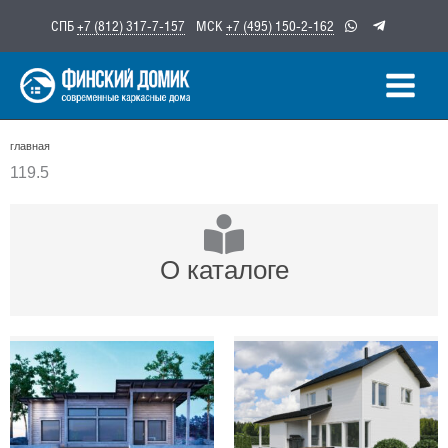
Перейти
СПБ
+7 (812) 317-7-157
МСК
+7 (495) 150-2-162
к
содержимому
главная
119.5
О каталоге