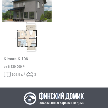
Kimara K 106
от 6 330 000 ₽
2
105.5 м
3