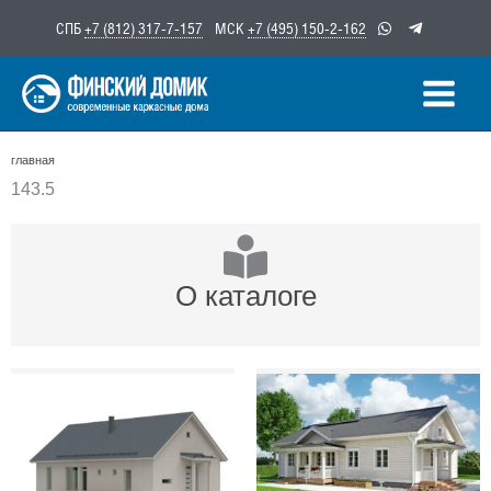
Перейти
СПБ
+7 (812) 317-7-157
МСК
+7 (495) 150-2-162
к
содержимому
главная
143.5
О каталоге