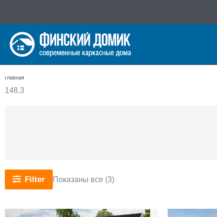
Перейти
к
содержимому
главная
148.3
Сортировка:
Filter
Показаны все (3)
самые
недавние