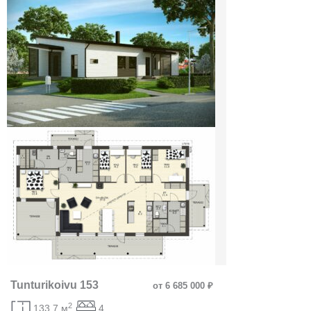
Tunturikoivu 153
от 6 685 000 ₽
2
133.7 м
4