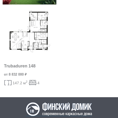
Trubaduren 148
от 8 832 000 ₽
2
147.2 м
4