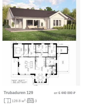
Trubaduren 129
от 6 440 000 ₽
2
128.8 м
3