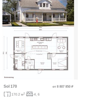
Sol 170
от 8 807 850 ₽
2
170.2 м
4, 6