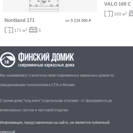
VALO 169 C
2
169 м
Nordland 171
от 9 234 000 ₽
2
171 м
5
Мы занимаемся строительством современных каркасных домов по
скандинавским технологиям в СПб и Москве.
Строим дома "под ключ" отдельными этапами - от фундамента до
инженерных систем и чистовой отделки
Информация, представленная на сайте, не является публичной
офертой.