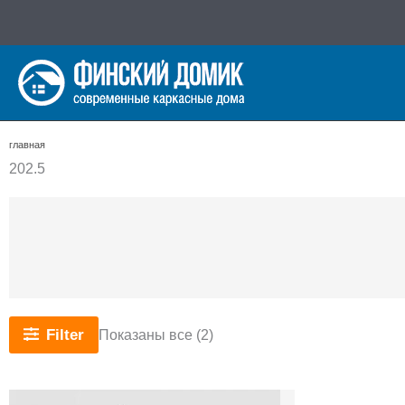
Перейти
к
содержимому
главная
202.5
Сортировка:
Filter
Показаны все (2)
самые
недавние