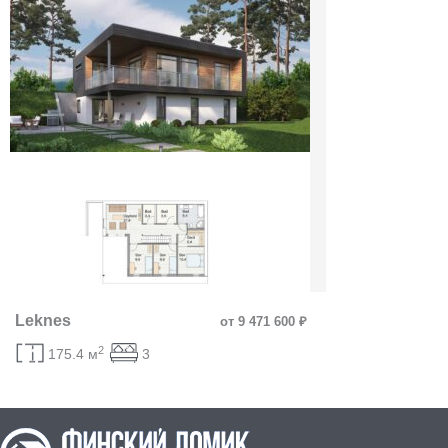
Leknes
от 9 471 600 ₽
2
175.4 м
3