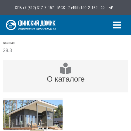
Перейти
СПБ
+7 (812) 317-7-157
МСК
+7 (495) 150-2-162
к
содержимому
главная
29.8
О каталоге