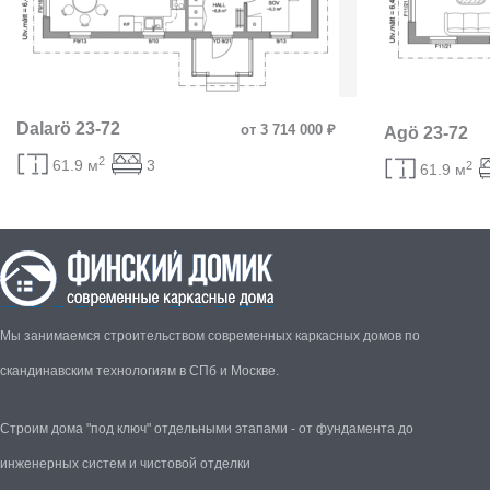
Dalarö 23-72
от 3 714 000 ₽
Agö 23-72
2
61.9 м
3
2
61.9 м
Мы занимаемся строительством современных каркасных домов по
скандинавским технологиям в СПб и Москве.
Строим дома "под ключ" отдельными этапами - от фундамента до
инженерных систем и чистовой отделки