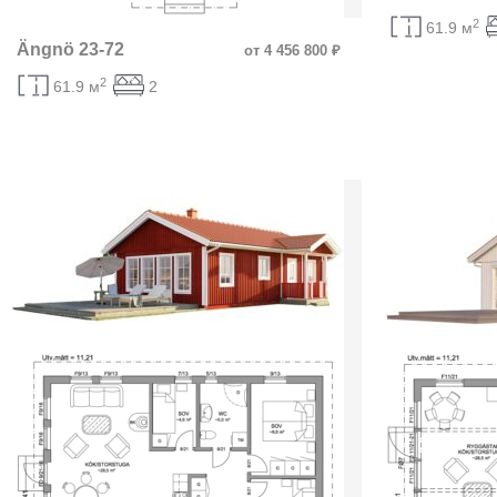
2
61.9 м
Ängnö 23-72
от 4 456 800 ₽
2
61.9 м
2