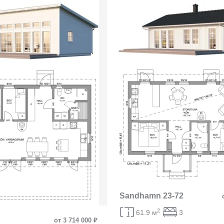
Sandhamn 23-72
2
61.9 м
3
от 3 714 000 ₽