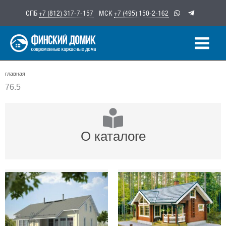
Перейти
СПБ
+7 (812) 317-7-157
МСК
+7 (495) 150-2-162
к
содержимому
главная
76.5
О каталоге