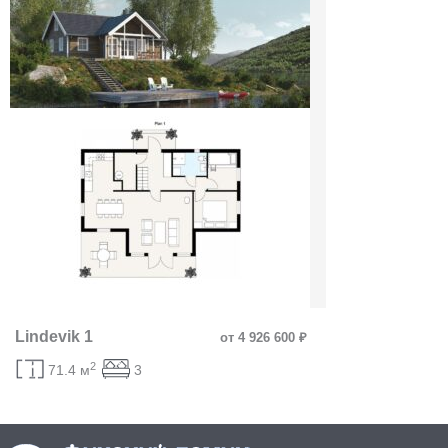
Lindevik 1
от 4 926 600 ₽
2
71.4 м
3