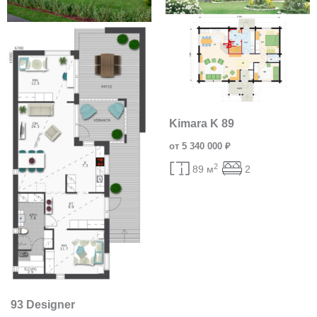
Kimara K 89
от 5 340 000 ₽
2
89 м
2
93 Designer