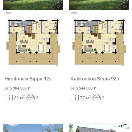
Hirsihuvila Sippa 92s
Kakkoskoti Sippa 92s
от 5 904 000 ₽
от 5 544 000 ₽
2
2
82 м
2
77 м
2