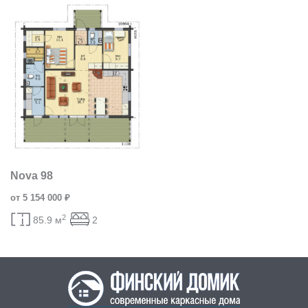
Nova 98
от 5 154 000 ₽
2
85.9 м
2