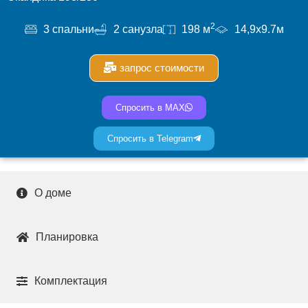
2
3 спальни
2 санузла
198 м
14,9х9.7м
запрос стоимости
Спросить в MAX
Спросить в Telegram
О доме
Планировка
Комплектация