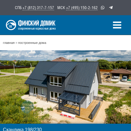
Перейти
СПБ
+7 (812) 317-7-157
МСК
+7 (495) 150-2-162
к
содержимому
главная
»
построенные дома
Скандика 198/230