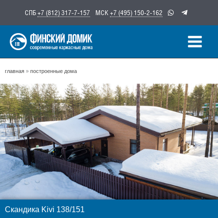
Перейти
СПБ
+7 (812) 317-7-157
МСК
+7 (495) 150-2-162
к
содержимому
главная
»
построенные дома
Скандика Kivi 138/151