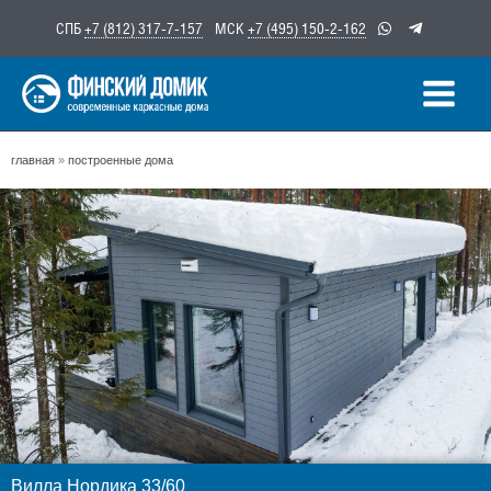
Перейти
СПБ
+7 (812) 317-7-157
МСК
+7 (495) 150-2-162
к
содержимому
главная
»
построенные дома
Вилла Нордика 33/60