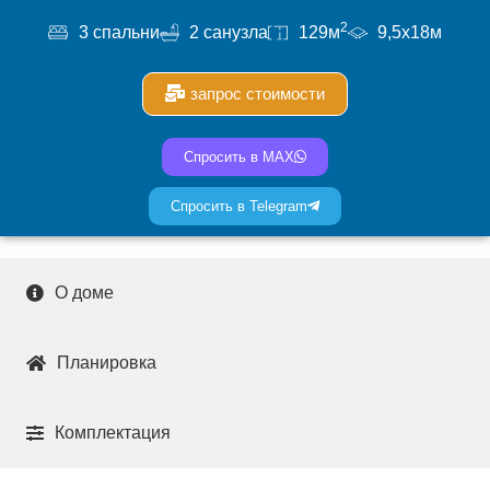
2
3 спальни
2 санузла
129м
9,5x18м
запрос стоимости
Спросить в MAX
Спросить в Telegram
О доме
Планировка
Комплектация