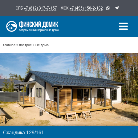
Перейти
СПБ
+7 (812) 317-7-157
МСК
+7 (495) 150-2-162
к
содержимому
главная
»
построенные дома
Скандика 129/161