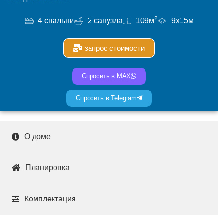
2
4 спальни
2 санузла
109м
9х15м
запрос стоимости
Спросить в MAX
Спросить в Telegram
О доме
Планировка
Комплектация