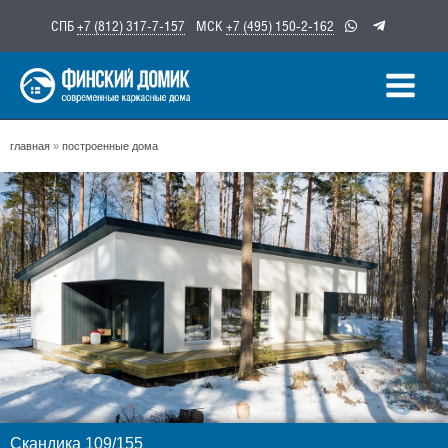
Перейти
СПБ
+7 (812) 317-7-157
МСК
+7 (495) 150-2-162
к
содержимому
главная
»
построенные дома
Скандика 109/155