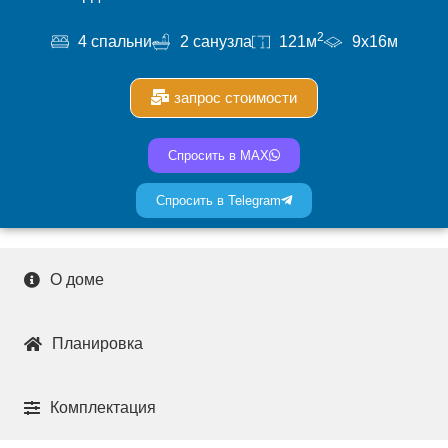
2
4 спальни
2 санузла
121м
9x16м
запрос стоимости
Спросить в MAX
Спросить в Telegram
О доме
Планировка
Комплектация