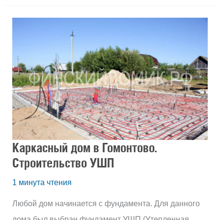
Каркасный
дом
в
Гомонтово.
Строительство
УШП
Каркасный дом в Гомонтово.
Строительство УШП
1 минута чтения
Любой дом начинается с фундамента. Для данного
дома был выбран фундамент УШП (Утепленная