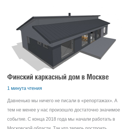
Финский
каркасный
дом
в
Москве
Финский каркасный дом в Москве
1 минута чтения
Давненько мы ничего не писали в «репортажах». А
тем не менее у нас произошло достаточно значимое
событие. С конца 2018 года мы начали работать в
Московской области. Так что теперь построить