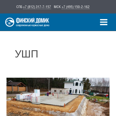
Перейти
СПБ
+7 (812) 317-7-157
МСК
+7 (495) 150-2-162
к
содержимому
УШП
УШП
на
склоне,
в
холодное