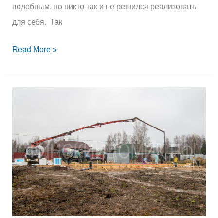
подобным, но никто так и не решился реализовать
для себя. Так
Read More »
УШП
под
каркасник
в
Агалатово