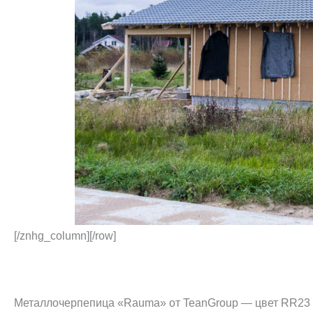
[/znhg_column][/row]
Металлочерпепица «Rauma» от TeanGroup — цвет RR23