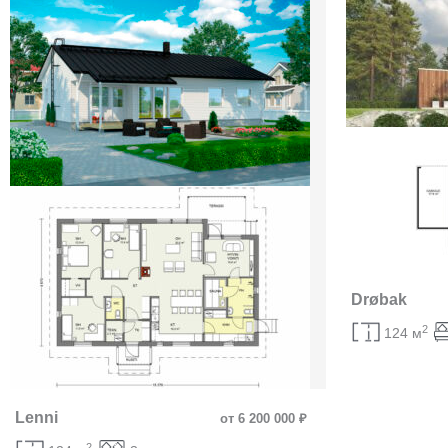
Drøbak
2
124 м
Lenni
от 6 200 000 ₽
2