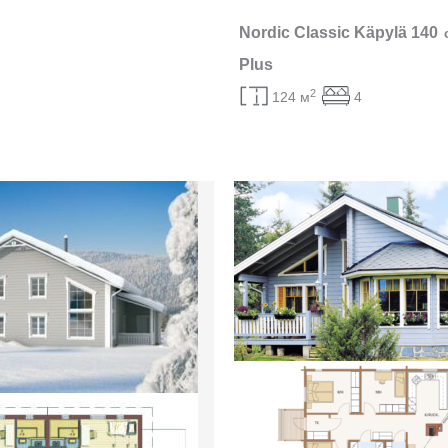
Nordic Classic Käpylä 140
Plus
2
124 м
4