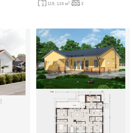
2
119, 124 м
3