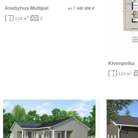
Anebyhus Multipel
от 7 440 000 ₽
2
124 м
3
Kivenpoika
2
124 м