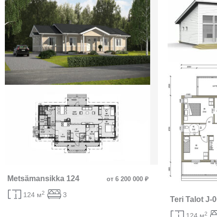
Metsämansikka 124
от 6 200 000 ₽
2
124 м
3
Teri Talot J-
2
124 м