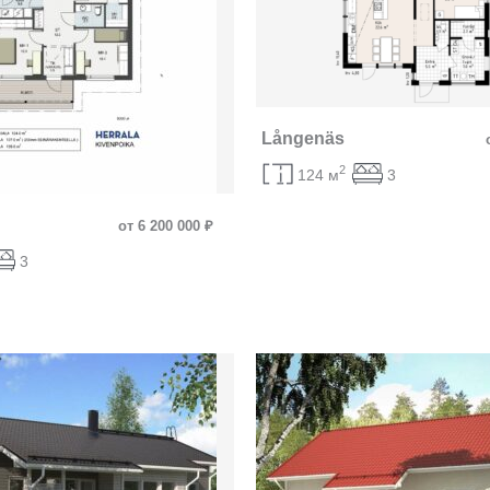
Långenäs
2
124 м
3
от 6 200 000 ₽
3