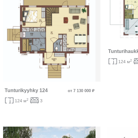
Tunturihauk
2
124 м
Tunturikyyhky 124
от 7 130 000 ₽
2
124 м
3