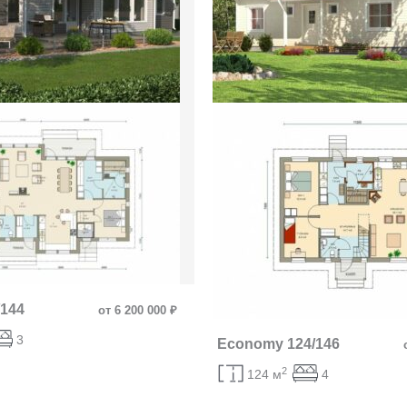
/144
от 6 200 000 ₽
3
Economy 124/146
2
124 м
4