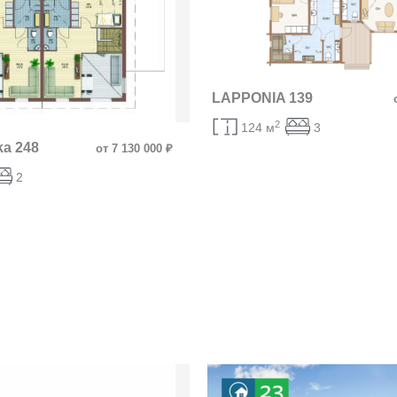
LAPPONIA 139
2
124 м
3
ka 248
от 7 130 000 ₽
2