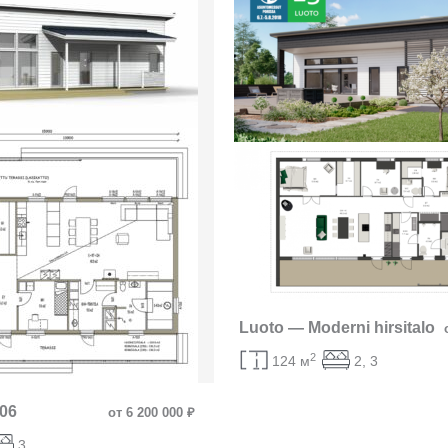
Luoto — Moderni hirsitalo
2
124 м
2, 3
006
от 6 200 000 ₽
3