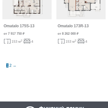
Omatalo 175S-13
Omatalo 173R-13
от 7 917 750 ₽
от 8 262 000 ₽
2
2
153 м
4
153 м
4
1
2
→