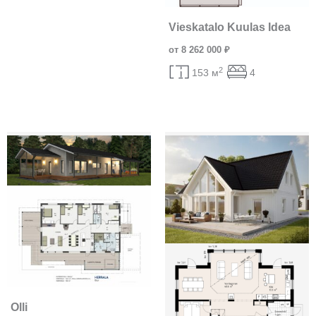
Vieskatalo Kuulas Idea
от 8 262 000 ₽
2
153 м
4
Olli