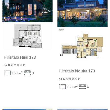
Hirsitalo Hiisi 173
от 8 262 000 ₽
Hirsitalo Nouka 173
2
153 м
3
от 6 885 000 ₽
2
153 м
4