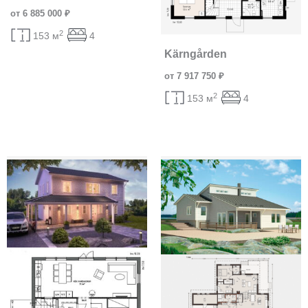
от 6 885 000 ₽
2
153 м
4
Kärngården
от 7 917 750 ₽
2
153 м
4