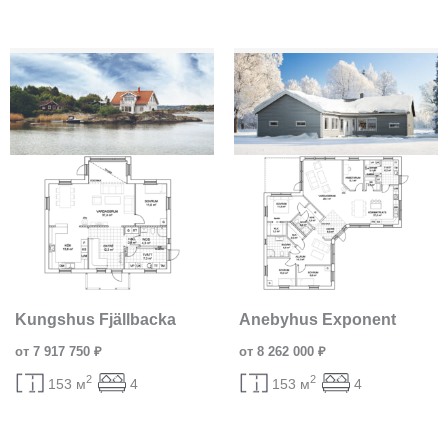
Kungshus Fjällbacka
Anebyhus Exponent
от 7 917 750 ₽
от 8 262 000 ₽
2
2
153 м
4
153 м
4