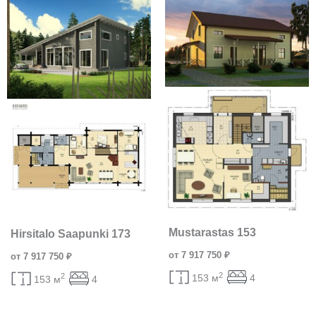
Mustarastas 153
Hirsitalo Saapunki 173
от 7 917 750 ₽
от 7 917 750 ₽
2
2
153 м
4
153 м
4