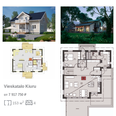
Vieskatalo Kiuru
от 7 917 750 ₽
2
153 м
4