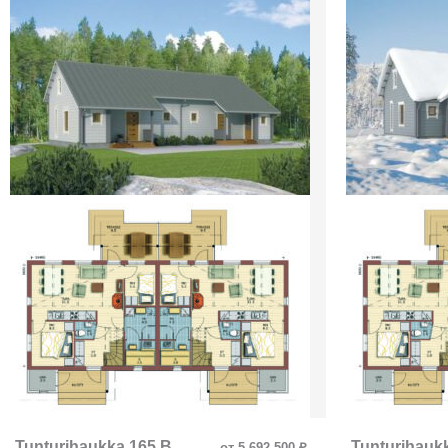
Tunturihaukka 165 B
Tunturihauk
от 5 692 500 ₽