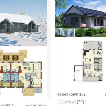
Hopeakoivu 102
2
82.5 м
3
ka 165 A
от 5 692 500 ₽