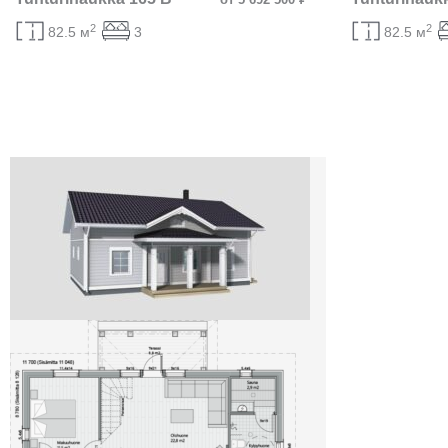
2
2
82.5 м
3
82.5 м