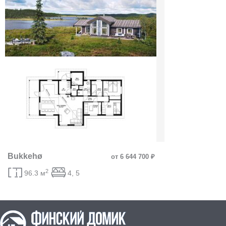
Bukkehø
от 6 644 700 ₽
2
96.3 м
4, 5