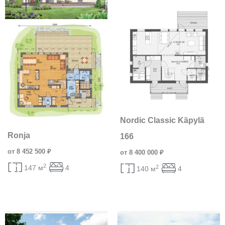
Nordic Classic Käpylä
Ronja
166
от 8 452 500 ₽
от 8 400 000 ₽
2
2
147 м
4
140 м
4