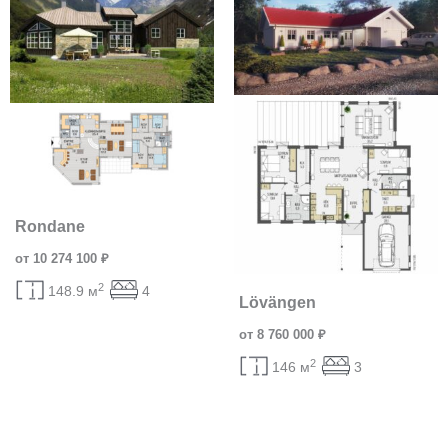
Rondane
от 10 274 100 ₽
2
148.9 м
4
Lövängen
от 8 760 000 ₽
2
146 м
3