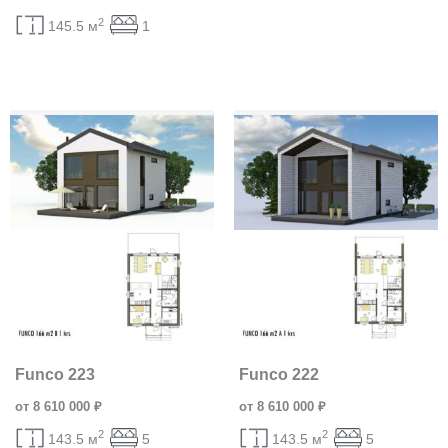
2
145.5 м
1
Funco 223
Funco 222
от 8 610 000 ₽
от 8 610 000 ₽
2
2
143.5 м
5
143.5 м
5