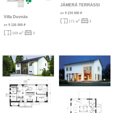
JÄMERÄ TERRASSI
от 9 234 000 ₽
Villa Duvnäs
2
171 м
3
от 9 126 000 ₽
2
169 м
3