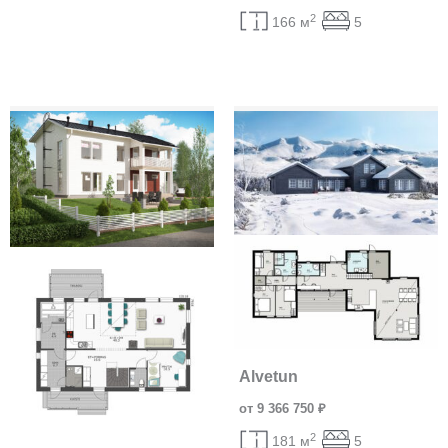
2
166 м
5
Alvetun
от 9 366 750 ₽
2
181 м
5