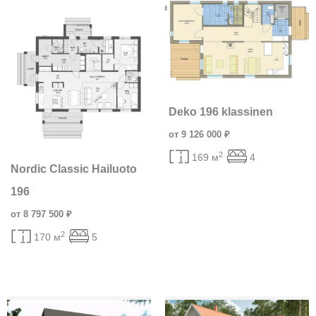
Deko 196 klassinen
от 9 126 000 ₽
2
169 м
4
Nordic Classic Hailuoto
196
от 8 797 500 ₽
2
170 м
5