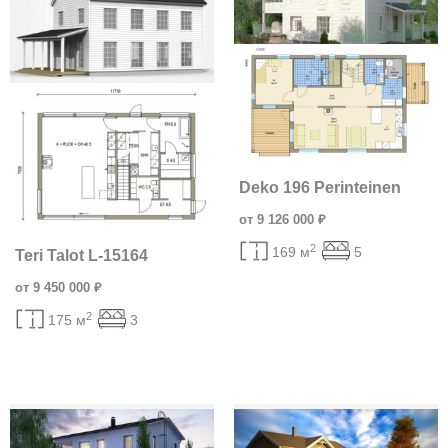
Deko 196 Perinteinen
от 9 126 000 ₽
2
169 м
5
Teri Talot L-15164
от 9 450 000 ₽
2
175 м
3