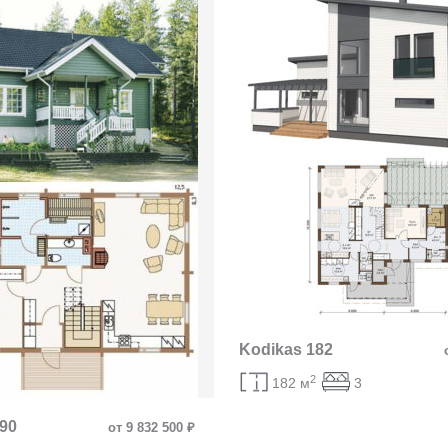
Kodikas 182
2
182 м
3
90
от 9 832 500 ₽