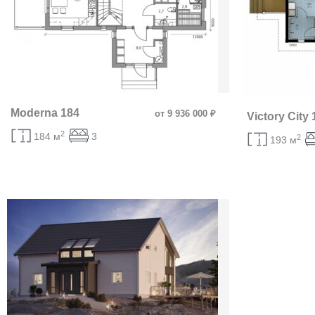
Moderna 184
от 9 936 000 ₽
Victory City 
2
184 м
3
2
193 м