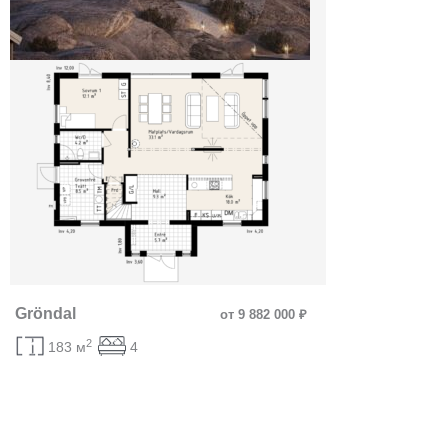
Gröndal
от 9 882 000 ₽
2
183 м
4