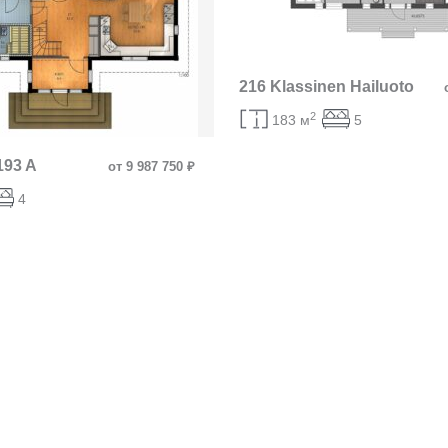
216 Klassinen Hailuoto
2
183 м
5
193 A
от 9 987 750 ₽
4