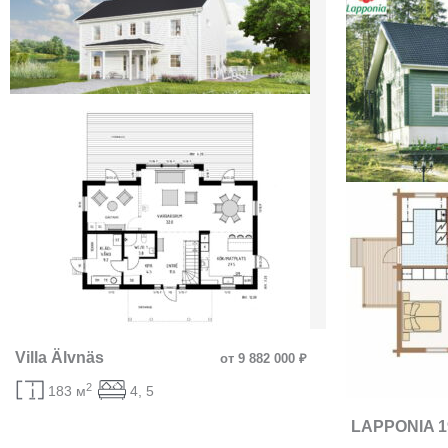
Villa Älvnäs
от 9 882 000 ₽
2
183 м
4, 5
LAPPONIA 1