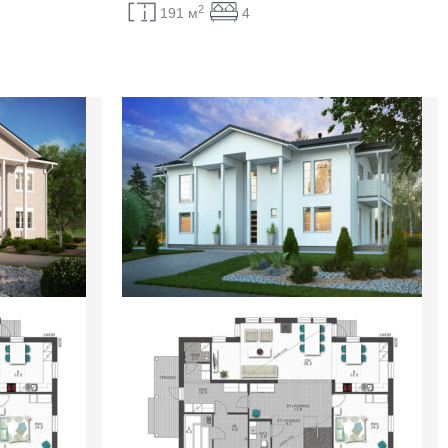
2
191 м
4