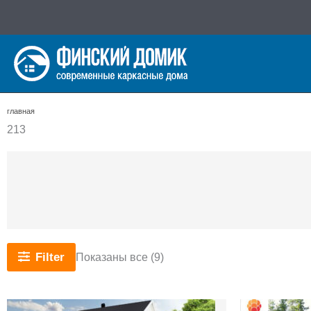
Перейти
к
содержимому
главная
213
Сортировка:
Filter
Показаны все (9)
самые
недавние