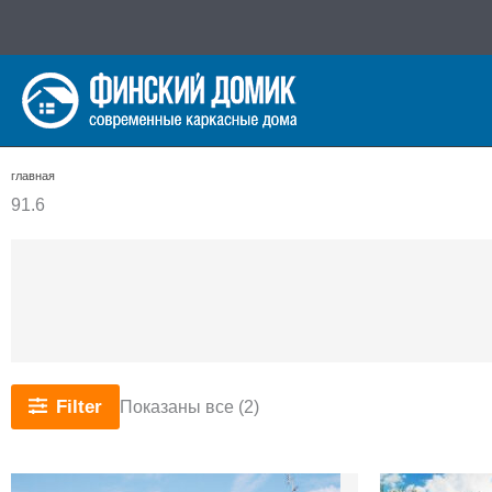
Перейти
к
содержимому
главная
91.6
Сортировка:
Filter
Показаны все (2)
самые
недавние