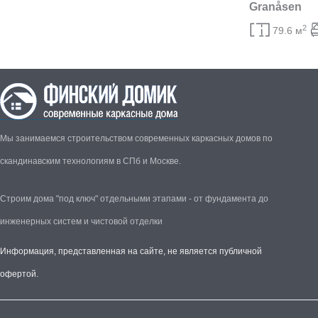
Granåsen
2
79.6 м
Мы занимаемся строительством современных каркасных домов по
скандинавским технологиям в СПб и Москве.
Строим дома "под ключ" отдельными этапами - от фундамента до
инженерных систем и чистовой отделки
Информация, представленная на сайте, не является публичной
офертой.