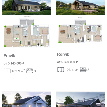
Rørvik
Frøvik
от 6 320 000 ₽
от 5 145 000 ₽
2
126.4 м
3
2
102.9 м
3