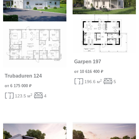
Garpen 197
от 10 616 400 ₽
Trubaduren 124
2
196.6 м
5
от 6 175 000 ₽
2
123.5 м
4