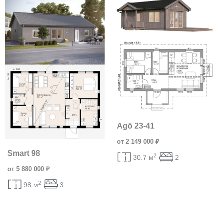
Agö 23-41
от 2 149 000 ₽
Smart 98
2
30.7 м
2
от 5 880 000 ₽
2
98 м
3