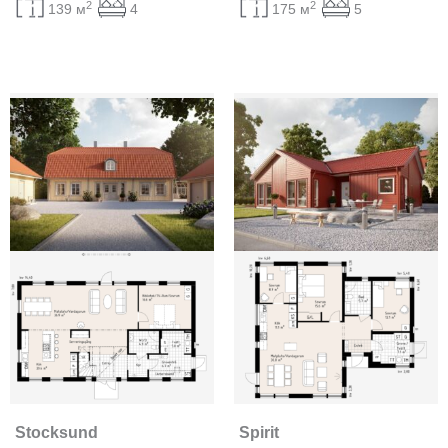
2
2
139 м
4
175 м
5
Stocksund
Spirit