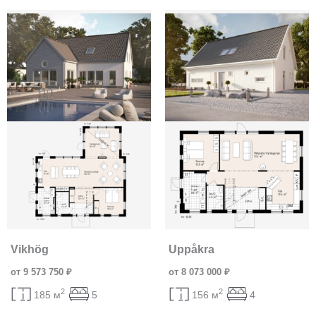
Vikhög
Uppåkra
от 9 573 750 ₽
от 8 073 000 ₽
2
2
185 м
5
156 м
4