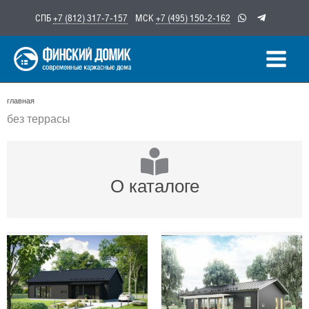
Перейти
СПБ
+7 (812) 317-7-157
МСК
+7 (495) 150-2-162
к
содержимому
главная
без террасы
О каталоге