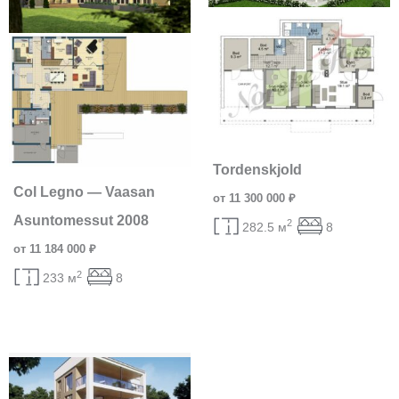
Tordenskjold
Col Legno — Vaasan
от 11 300 000 ₽
Asuntomessut 2008
2
282.5 м
8
от 11 184 000 ₽
2
233 м
8