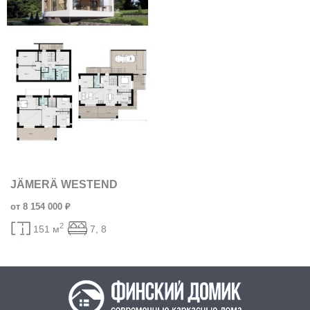
JÄMERÄ WESTEND
от 8 154 000 ₽
2
151 м
7, 8