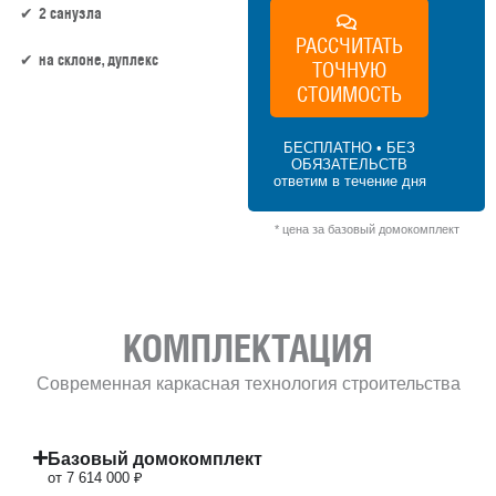
2 санузла
РАССЧИТАТЬ
на склоне, дуплекс
ТОЧНУЮ
СТОИМОСТЬ
169.2 м² × 45 000 ₽/м² (150–200 м²) × 1
(2.5 этаж) × 1 (прямоугольная форма) = 7
БЕСПЛАТНО • БЕЗ
614 000 ₽
ОБЯЗАТЕЛЬСТВ
ответим в течение дня
* цена за базовый домокомплект
КОМПЛЕКТАЦИЯ
Современная каркасная технология строительства
Базовый домокомплект
от 7 614 000 ₽