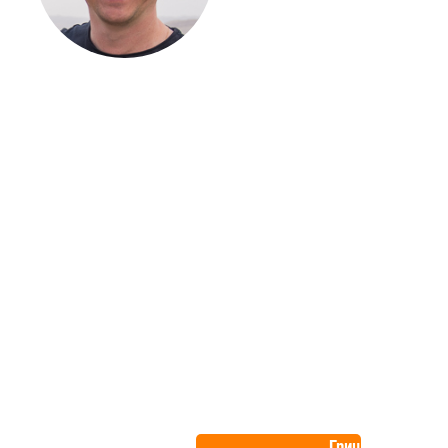
ЗАГОРОДНОГО
ДОМА
Если вы хотите построить
дом, но не знаете, с чего
начать, — начните с простого
разговора 1-на-1 с
основателем нашей
компании. Без навязывания
технологий, без обязательств
строиться у нас. Разберем
именно ваши вопросы и
поможем составить понятный
план действий.
Алексей
Грищенко