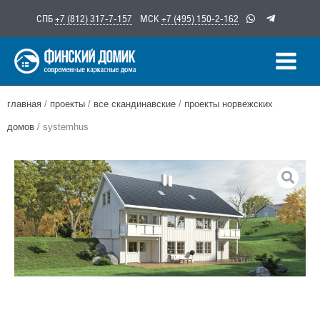
Перейти
СПБ
+7 (812) 317-7-157
МСК
+7 (495) 150-2-162
к
содержимому
главная
/
проекты
/
все скандинавские
/
проекты норвежских
домов
/ systemhus